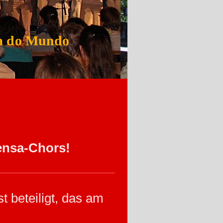
ca do Mundo
ensa-Chors!
t beteiligt, das am