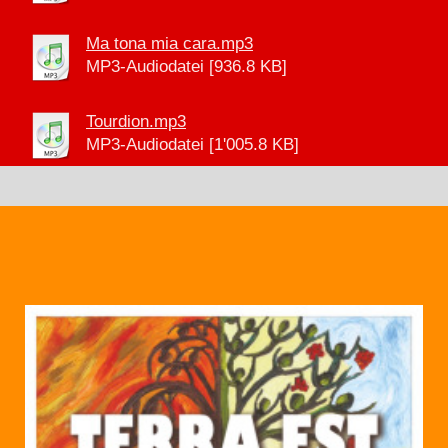
Ma tona mia cara.mp3
MP3-Audiodatei [936.8 KB]
Tourdion.mp3
MP3-Audiodatei [1'005.8 KB]